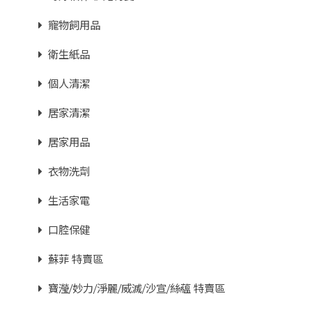
寵物飼用品
衛生紙品
個人清潔
居家清潔
居家用品
衣物洗劑
生活家電
口腔保健
蘇菲 特賣區
寶瀅/妙力/淨麗/威滅/沙宣/絲蘊 特賣區