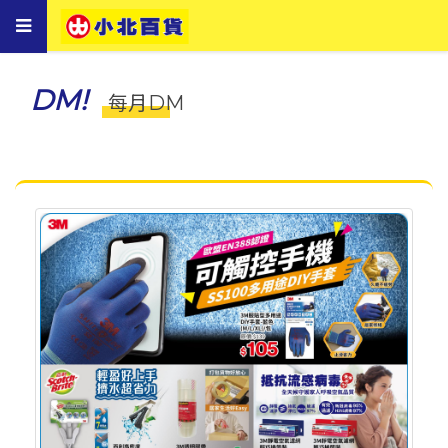
Toggle
navigation
DM!
每月DM