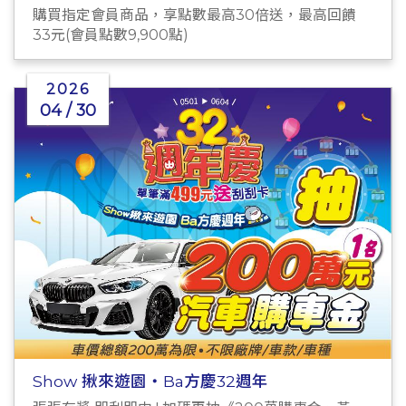
購買指定會員商品，享點數最高30倍送，最高回饋
33元(會員點數9,900點)
2026
04 / 30
Show 揪來遊園・Ba方慶32週年