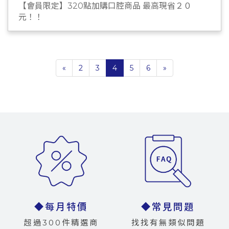
【會員限定】320點加購口腔商品 最高現省２０
元！！
«
2
3
4
5
6
»
◆每月特價
◆常見問題
超過300件精選商
找找有無類似問題