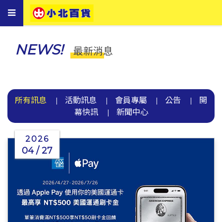
Toggle
navigation
NEWS!
最新消息
所有訊息
活動訊息
會員專屬
公告
開
|
|
|
|
幕快訊
新聞中心
|
2026
04 / 27