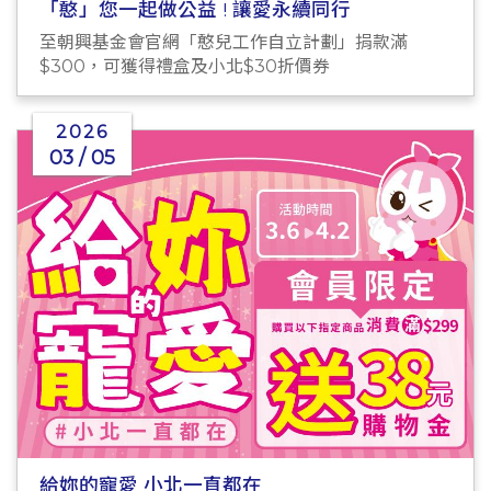
「憨」您一起做公益 ! 讓愛永續同行
至朝興基金會官網「憨兒工作自立計劃」捐款滿
$300，可獲得禮盒及小北$30折價券
2026
03 / 05
給妳的寵愛 小北一直都在