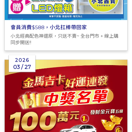
會員消費$588，小北扛棒帶回家
小北經典配色神還原，只送不賣~ 全台門市 + 線上購
同步開送!!
2026
03 / 27