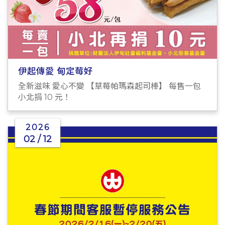
伊起傳愛 甸定莓好
全新滋味 愛心不變 【草莓帕瑪森起司棒】 每售一包
小北捐 10 元！
2026
02 / 12