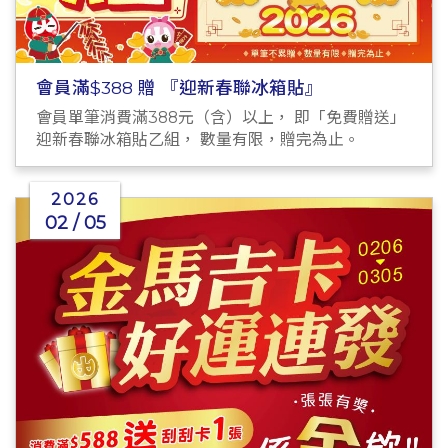
會員滿$388 贈 『迎新春聯冰箱貼』
會員單筆消費滿388元（含）以上， 即「免費贈送」
迎新春聯冰箱貼乙組， 數量有限，贈完為止。
2026
02 / 05