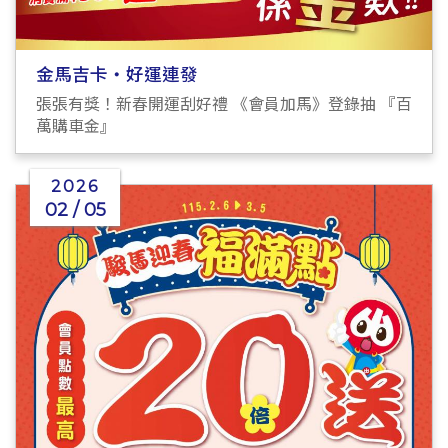
金馬吉卡・好運連發
張張有獎！新春開運刮好禮 《會員加馬》登錄抽 『百
萬購車金』
2026
02 / 05