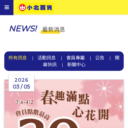
Toggle
navigation
NEWS!
最新消息
所有訊息
活動訊息
會員專屬
公告
開
|
|
|
|
幕快訊
新聞中心
|
2026
03 / 05