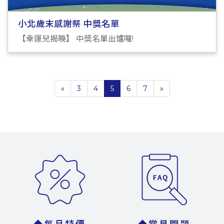
小北歲末感謝祭 中獎名單
【幸運兒揭曉】 中獎名單出爐囉!
«
3
4
5
6
7
»