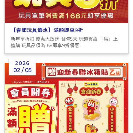
【春節玩具優惠】滿額即享9折
新年享折扣 優惠大放送 限時5天 玩趣賀歲 「馬」上
搶購 玩具品項滿168即享9折優惠
2026
02 / 05