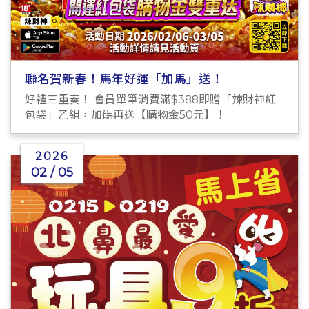
聯名賀新春！馬年好運「加馬」送！
好禮三重奏！ 會員單筆消費滿$388即贈「辣財神紅
包袋」乙組，加碼再送【購物金50元】！
2026
02 / 05