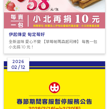
伊起傳愛 甸定莓好
全新滋味 愛心不變 【草莓帕瑪森起司棒】 每售一包
小北捐 10 元！
2026
02 / 12