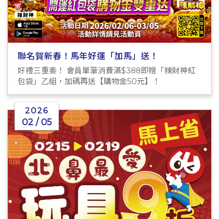
聯名賀新春！馬年好運「加馬」送！
好禮三重奏！ 會員單筆消費滿$388即贈「辣財神紅
包袋」乙組，加碼再送【購物金50元】！
2026
02 / 05