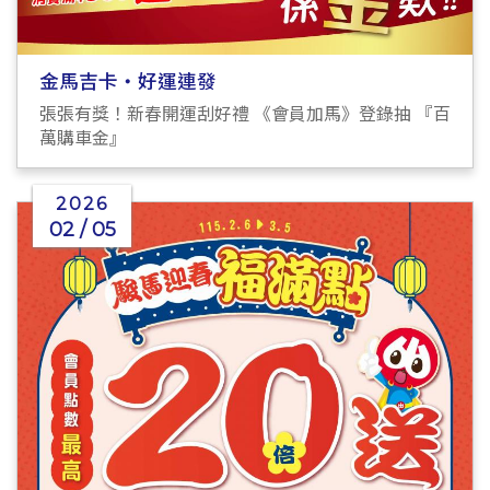
金馬吉卡・好運連發
張張有獎！新春開運刮好禮 《會員加馬》登錄抽 『百
萬購車金』
2026
02 / 05