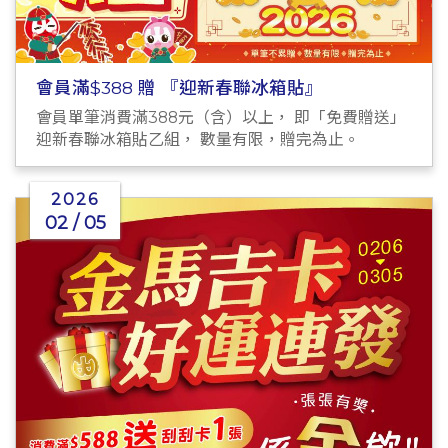
會員滿$388 贈 『迎新春聯冰箱貼』
會員單筆消費滿388元（含）以上， 即「免費贈送」
迎新春聯冰箱貼乙組， 數量有限，贈完為止。
2026
02 / 05