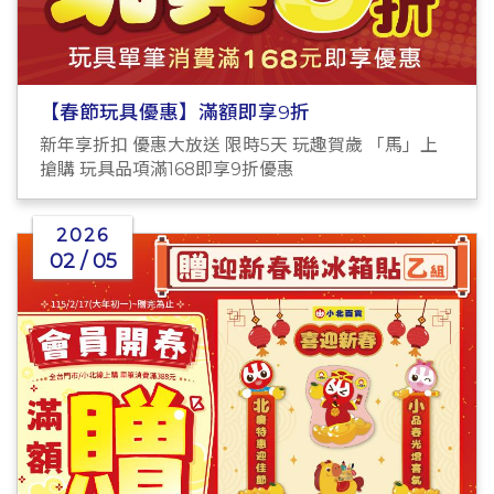
【春節玩具優惠】滿額即享9折
新年享折扣 優惠大放送 限時5天 玩趣賀歲 「馬」上
搶購 玩具品項滿168即享9折優惠
2026
02 / 05