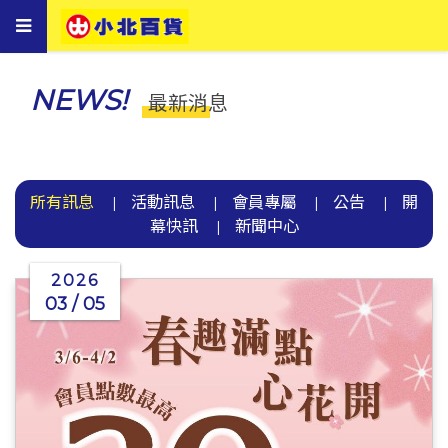
Toggle
navigation
NEWS!
最新消息
所有訊息
活動訊息
會員專屬
公告
開
|
|
|
|
幕快訊
新聞中心
|
2026
03 / 05