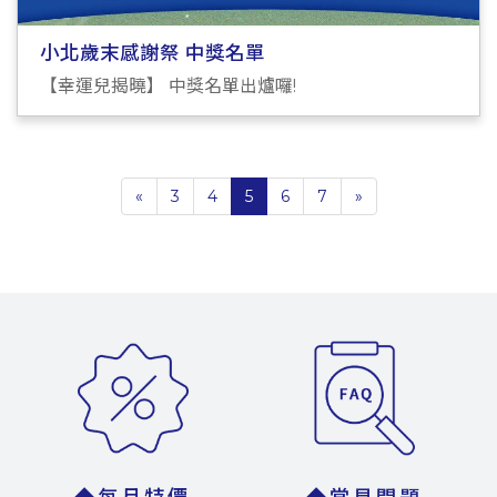
小北歲末感謝祭 中獎名單
【幸運兒揭曉】 中獎名單出爐囉!
«
3
4
5
6
7
»