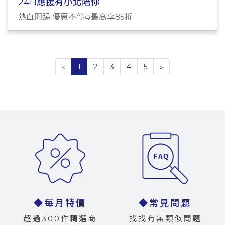
24H應援有小北陪你
熱血開踢 優惠不停➭最高享85折
«
1
2
3
4
5
»
◆每月特價
◆常見問題
超過300件精選商
找找有無類似問題