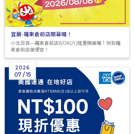
宜蘭-羅東倉前店開幕囉！
小北百貨—羅東倉前店8/08(六)隆重開幕囉！快到羅
東倉前店搶便宜！
2026
07 / 15