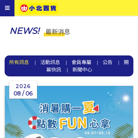
Toggle
navigation
NEWS!
最新消息
所有訊息
活動訊息
會員專屬
公告
開
|
|
|
|
幕快訊
新聞中心
|
2026
08 / 06