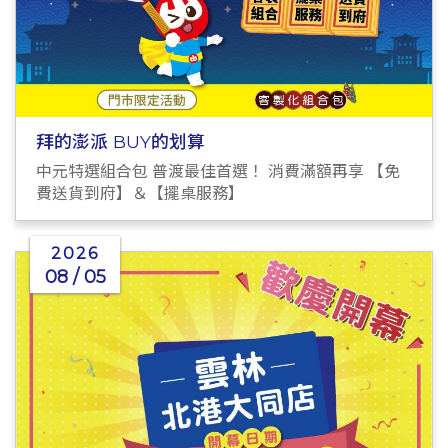
拜的澎派 BUY的划算
中元特選組合包 普渡最佳首選！ 消費滿額再享 【免
費送貨到府】＆【擺桌服務】
2026
08 / 05