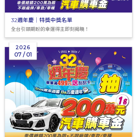
32週年慶｜特獎中獎名單
全台引頸期盼的幸運得主即刻揭曉！
2026
07 / 01