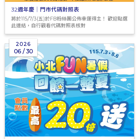
32週年慶｜門市代碼對照表
將於115/7/3(五)於FB粉絲團公佈幸運得主！ 歡迎點選
此連結，自行觀看代碼對照表核對
2026
06 / 30