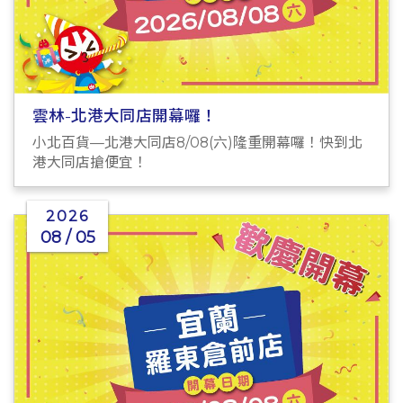
雲林-北港大同店開幕囉！
小北百貨—北港大同店8/08(六)隆重開幕囉！快到北
港大同店搶便宜！
2026
08 / 05