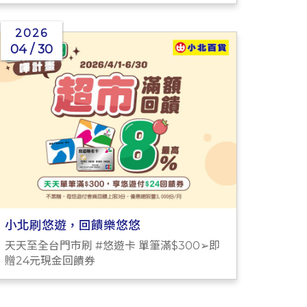
2026
04 / 30
小北刷悠遊，回饋樂悠悠
天天至全台門市刷 #悠遊卡 單筆滿$300➢即
贈24元現金回饋券