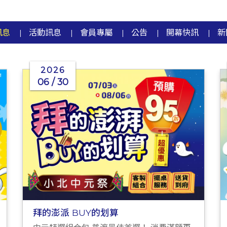
訊息
活動訊息
會員專屬
公告
開幕快訊
新
|
|
|
|
|
2026
06 / 30
拜的澎派 BUY的划算