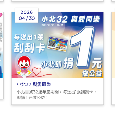
2026
04 / 30
小北32 與愛同樂
小北百貨32週年慶期間，每送出1張刮刮卡，
即捐 1 元做公益！