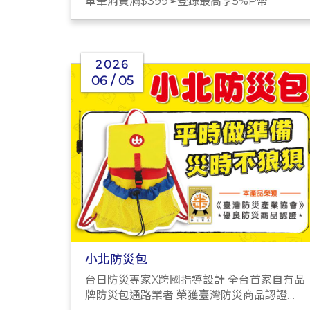
單筆消費滿$399➢登錄最高享5%P幣
2026
06 / 05
小北防災包
台日防災專家X跨國指導設計 全台首家自有品
牌防災包通路業者 榮獲臺灣防災商品認證標