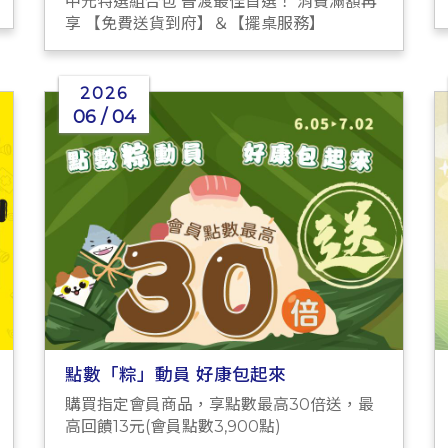
中元特選組合包 普渡最佳首選！ 消費滿額再
享 【免費送貨到府】＆【擺桌服務】
2026
06 / 04
點數「粽」動員 好康包起來
購買指定會員商品，享點數最高30倍送，最
高回饋13元(會員點數3,900點)