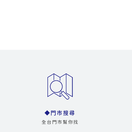
◆門市搜尋
全台門市幫你找