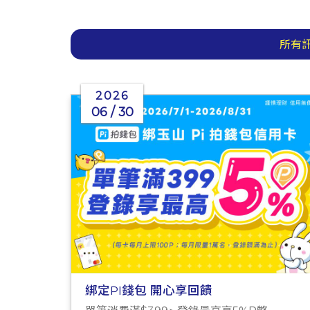
所有
2026
06 / 30
綁定PI錢包 開心享回饋