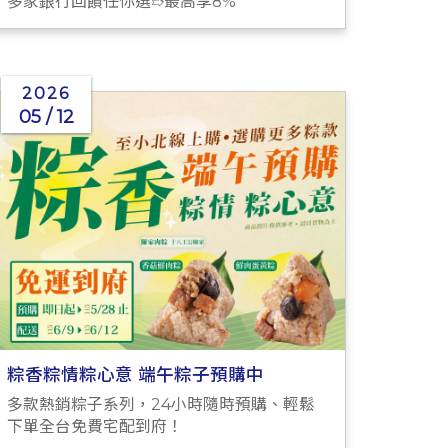
多家銀行回饋任你選➱最高享8%
2026
05 / 12
粽香粽情粽心意 端午粽子預購中
多款熱銷粽子系列，24小時隨時預購、輕鬆
下單全台免費宅配到府！