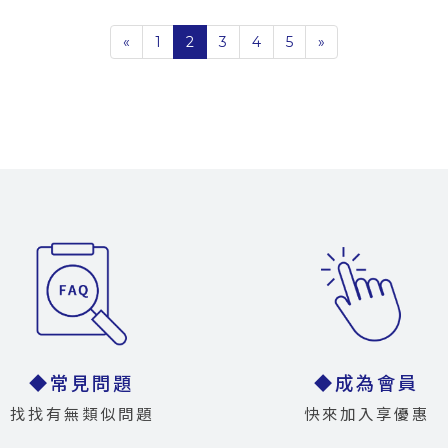
«
1
2
3
4
5
»
◆常見問題
◆成為會員
找找有無類似問題
快來加入享優惠