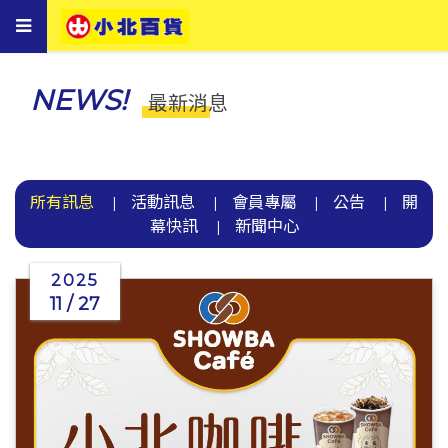
Toggle
navigation
NEWS!
最新消息
所有訊息
活動訊息
會員專屬
公告
開
|
|
|
|
幕快訊
新聞中心
|
2025
11 / 27