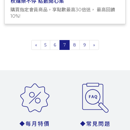
秋購樂不停 點數開心集
購買指定會員商品，享點數最高30倍送， 最高回饋
10%!
«
5
6
7
8
9
»
◆每月特價
◆常見問題