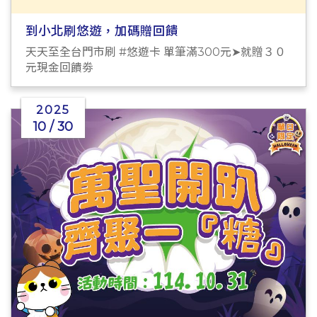
到小北刷悠遊，加碼贈回饋
天天至全台門市刷 #悠遊卡 單筆滿300元➤就贈３０
元現金回饋劵
2025
10 / 30