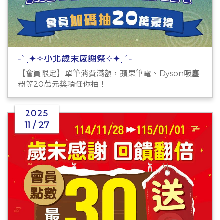
˗ˋˏ✦✧小北歲末感謝祭✧✦ˎˊ˗
【會員限定】單筆消費滿額，蘋果筆電、Dyson吸塵
器等20萬元獎項任你抽！
2025
11 / 27