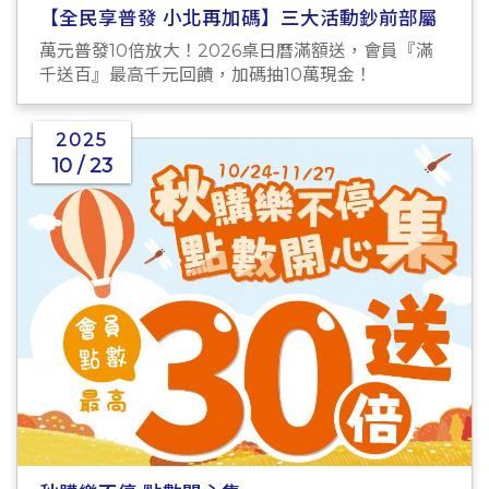
【全民享普發 小北再加碼】三大活動鈔前部屬
萬元普發10倍放大！2026桌日曆滿額送，會員『滿
千送百』最高千元回饋，加碼抽10萬現金！
2025
10 / 23