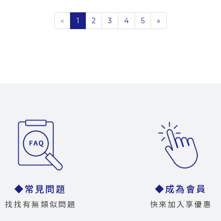
«
1
2
3
4
5
»
◆常見問題
◆成為會員
找找有無類似問題
快來加入享優惠