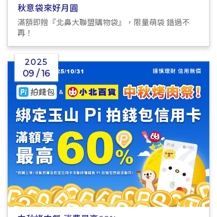
秋意袋來好月圓
滿額即贈『北鼻大聯盟購物袋』，限量萌袋 錯過不
再！
2025
09 / 16