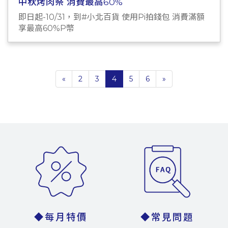
中秋烤肉祭 消費最高60%
即日起-10/31，到#小北百貨 使用Pi拍錢包 消費滿額
享最高60%P幣
«
2
3
4
5
6
»
◆每月特價
◆常見問題