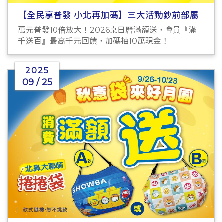
【全民享普發 小北再加碼】三大活動鈔前部屬
萬元普發10倍放大！2026桌日曆滿額送，會員『滿
千送百』最高千元回饋，加碼抽10萬現金！
2025
09 / 25