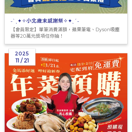
˗ˋˏ✦✧小北歲末感謝祭✧✦ˎˊ˗
【會員限定】單筆消費滿額，蘋果筆電、Dyson吸塵
器等20萬元獎項任你抽！
2025
11 / 21