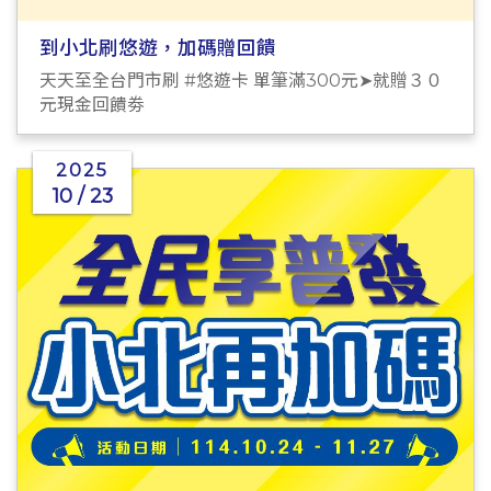
到小北刷悠遊，加碼贈回饋
天天至全台門市刷 #悠遊卡 單筆滿300元➤就贈３０
元現金回饋劵
2025
10 / 23