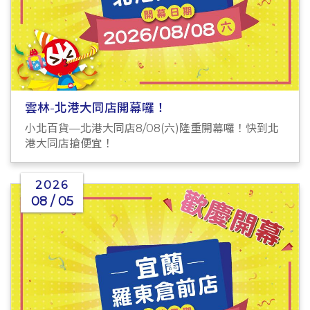
雲林-北港大同店開幕囉！
小北百貨—北港大同店8/08(六)隆重開幕囉！快到北
港大同店搶便宜！
2026
08 / 05