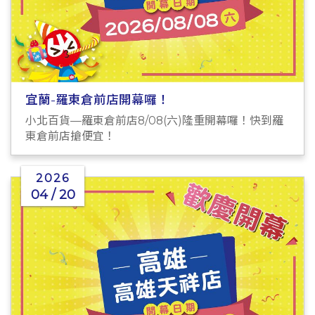
宜蘭-羅東倉前店開幕囉！
小北百貨—羅東倉前店8/08(六)隆重開幕囉！快到羅
東倉前店搶便宜！
2026
04 / 20