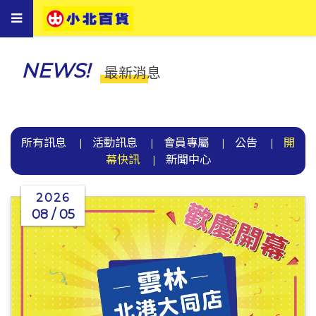
Toggle
navigation
NEWS!
最新消息
所有訊息
活動訊息
會員專屬
公告
開
|
|
|
|
幕快訊
新聞中心
|
2026
08 / 05