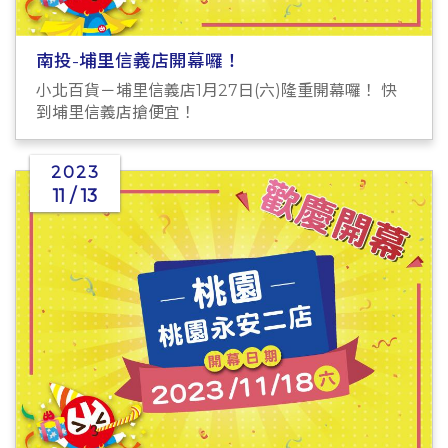
南投-埔里信義店開幕囉！
小北百貨－埔里信義店1月27日(六)隆重開幕囉！ 快
到埔里信義店搶便宜！
2023
11 / 13