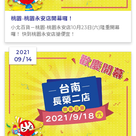
桃園-桃園永安店開幕囉！
小北百貨－桃園-桃園永安店10月23日(六)隆重開幕
囉！ 快到桃園永安店搶便宜！
2021
09 / 14