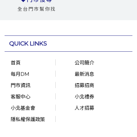
全台門市幫你找
QUICK LINKS
首頁
公司簡介
每月DM
最新消息
門市資訊
招募招商
客服中心
小北禮券
小北基金會
人才招募
隱私權保護政策