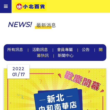
Toggle
navigation
NEWS!
最新消息
所有訊息
活動訊息
會員專屬
公告
開
|
|
|
|
幕快訊
新聞中心
|
2022
01 / 17