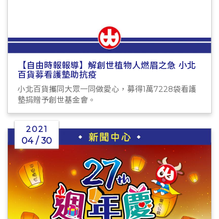
【自由時報報導】解創世植物人燃眉之急 小北
百貨募看護墊助抗疫
小北百貨攜同大眾一同做愛心，募得1萬7228袋看護
墊捐贈予創世基金會。
2021
04 / 30