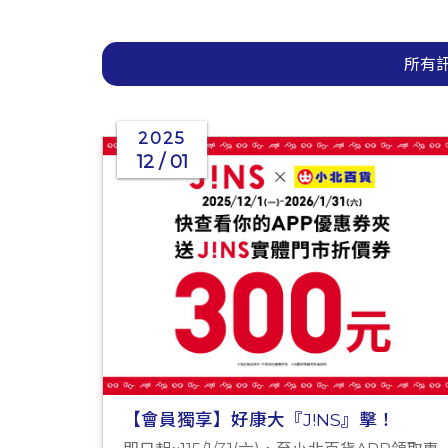
所有
2025
12 / 01
【會員獨享】好康大『J!NS』擊！