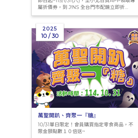
即日起~115/1/31(六)，至小北百貨APP領取專
屬折價券，到 J!NS 全台門市配鏡立即折
$300！立即下載APP到優惠券專區查看！
2025
10 / 30
萬聖開趴、齊聚一『糖』
10/31單日限定！會員購買指定零食商品，不
限金額點數１０倍送~