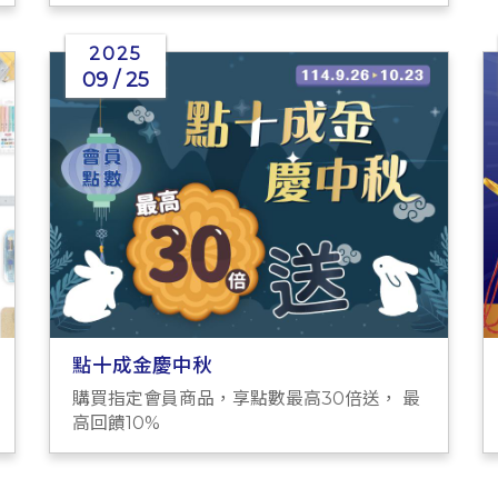
2025
09 / 25
點十成金慶中秋
購買指定會員商品，享點數最高30倍送， 最
高回饋10%