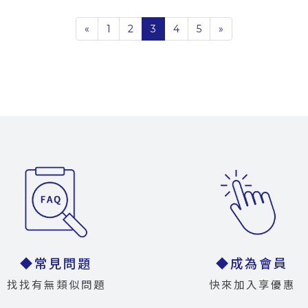
«
1
2
3
4
5
»
◆常見問題
◆成為會員
找找有無類似問題
快來加入享優惠