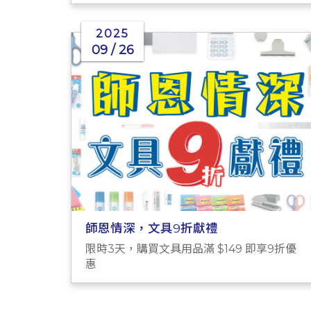
2025
09 / 26
師恩情深，文具9折獻禮
限時3天，購買文具用品滿 $149 即享9折優
惠