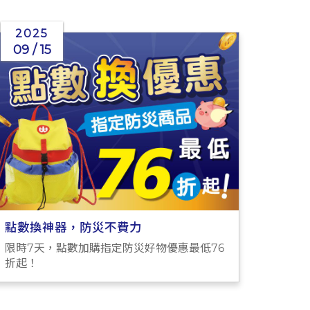
2025
09 / 15
點數換神器，防災不費力
限時7天，點數加購指定防災好物優惠最低76
折起！