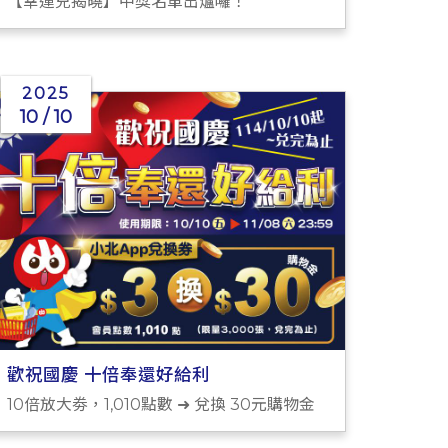
【幸運兒揭曉】中獎名單出爐囉！
2025
10 / 10
歡祝國慶 十倍奉還好給利
10倍放大劵，1,010點數 ➜ 兌換 30元購物金