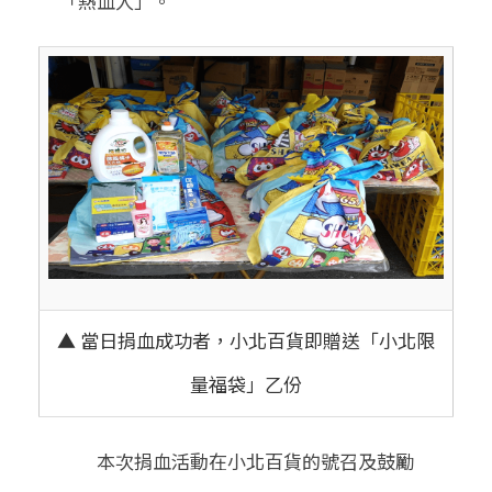
「熱血人」。
▲ 當日捐血成功者，小北百貨即贈送「小北限
量福袋」乙份
本次捐血活動在小北百貨的號召及鼓勵