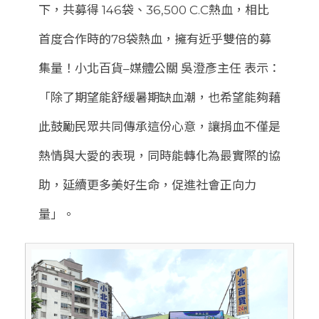
下，共募得 146袋、36,500 C.C熱血，相比
首度合作時的78袋熱血，擁有近乎雙倍的募
集量！小北百貨–媒體公關 吳澄彥主任 表示：
「除了期望能舒緩暑期缺血潮，也希望能夠藉
此鼓勵民眾共同傳承這份心意，讓捐血不僅是
熱情與大愛的表現，同時能轉化為最實際的協
助，延續更多美好生命，促進社會正向力
量」。