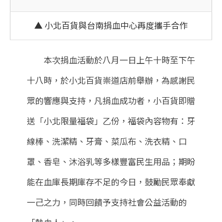
▲ 小北百貨與台南捐血中心再度攜手合作
本次捐血活動於八月一日上午十時至下午
十八時，於小北百貨崇道店前舉辦，為感謝民
眾的響應與支持，凡捐血成功者，小百貨即贈
送「小北限量福袋」乙份，福袋內容物有：牙
線棒、洗潔精、牙膏、菜瓜布、洗衣精、口
罩、香皂、沐浴乳等多樣豐富民生用品；期盼
能在血庫長期庫存不足的今日，鼓勵民眾奉獻
一己之力，同時回饋予支持社會公益活動的