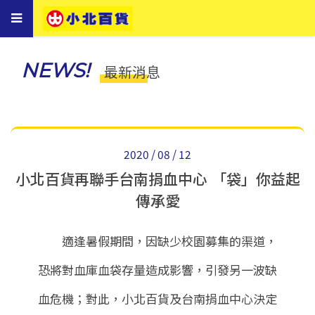
Toggle
navigation
NEWS!
最新消息
2020 / 08 / 12
小北百貨再聯手台南捐血中心 「袋」你益起
傳承愛
適逢暑假期間，因缺少校園募集的渠道，
恐將對血庫血袋存量造成影響，引發另一波缺
血危機；對此，小北百貨及台南捐血中心決定