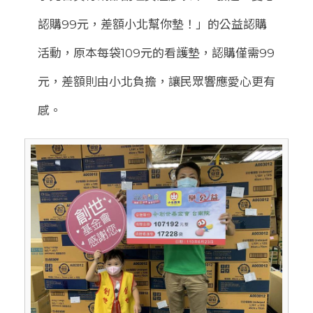
認購99元，差額小北幫你墊！」的公益認購
活動，原本每袋109元的看護墊，認購僅需99
元，差額則由小北負擔，讓民眾響應愛心更有
感。