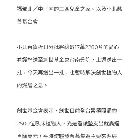
福部北／中／南的三區兒童之家、以及小北慈
善基金會。
小北百貨近日分批將總數17萬2280片的愛心
看護墊送至創世基金會台南分院，上週送出一
批，今天再送出一批，也暫時解決創世植物人
的燃眉之急。
創世基金會表示，創世目前全台累積照顧約
2500位臥床植物人，光是看護墊支出就高達
百餘萬元，平時倚賴發票募集為主要來源經