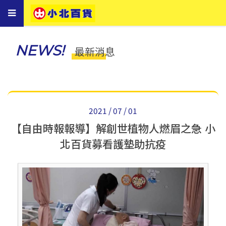
Toggle
navigation
NEWS!
最新消息
2021 / 07 / 01
【自由時報報導】解創世植物人燃眉之急 小
北百貨募看護墊助抗疫