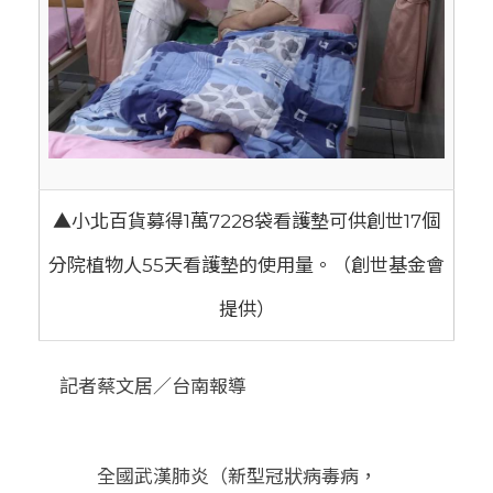
▲小北百貨募得1萬7228袋看護墊可供創世17個
分院植物人55天看護墊的使用量。（創世基金會
提供）
記者蔡文居／台南報導
全國武漢​肺炎（新型冠狀病毒病，