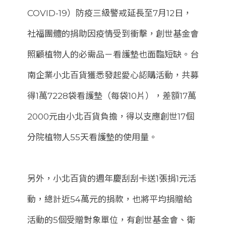
COVID-19）防疫三級警戒延長至7月12日，
社福團體的捐助因疫情受到衝擊，創世基金會
照顧植物人的必需品－看護墊也面臨短缺。台
南企業小北百貨獲悉發起愛心認購活動，共募
得1萬7228袋看護墊（每袋10片），差額17萬
2000元由小北百貨負擔，得以支應創世17個
分院植物人55天看護墊的使用量。
另外，小北百貨的週年慶刮刮卡送1張捐1元活
動，總計近54萬元的捐款，也將平均捐贈給
活動的5個受贈對象單位，有創世基金會、衛