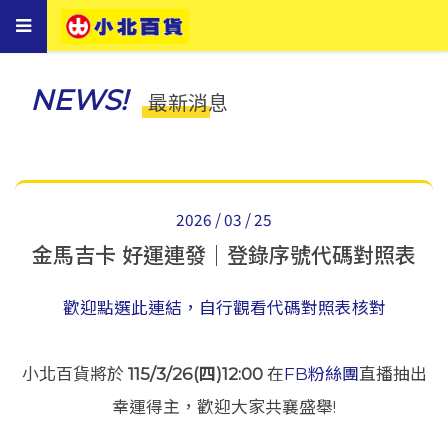
Toggle
navigation
NEWS!
最新消息
2026 / 03 / 25
金馬吉卡 好運連發｜登錄序號代碼對照表
歡迎點選此連結，自行觀看代碼對照表核對
小北百貨將於
115/3/26(四)12:00
在
FB粉絲團
直播抽出
幸運得主，歡迎大家共襄盛舉!