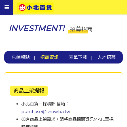
Toggle
navigation
INVESTMENT!
招募招商
店鋪報點
招商資訊
表單下載
人才招募
|
|
|
商品上架提報
小北百貨－採購部 信箱：
purchase@showba.tw
如有商品上架需求，請將商品相關資訊MAIL至採
購部信箱