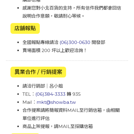
感謝您對小北百貨的支持，所有信件我們都會回信
說明合作意願，敬請耐心等候。
店舖報點
全國報點專線請洽
(06)300-0630
開發部
賣場面積 200 坪以上歡迎洽詢！
異業合作 / 行銷提案
請洽行銷部｜呂小姐
TEL：
(06)384-3333
轉 935
Mail：
mkt@showba.tw
合作提案請將簡報資料MAIL至行銷信箱，由相關
單位進行評估
商品上架提報，請MAIL至採購信箱