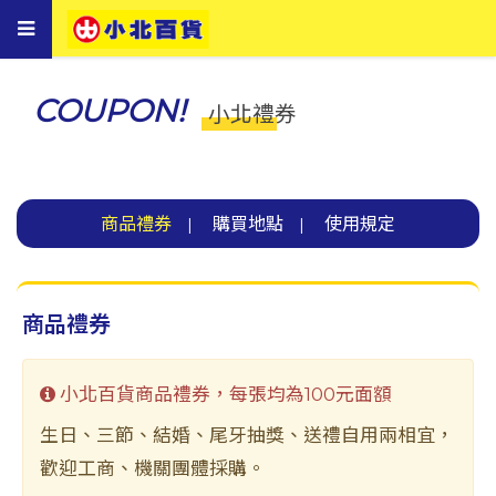
Toggle
navigation
COUPON!
小北禮券
商品禮券
購買地點
使用規定
|
|
商品禮券
小北百貨商品禮券，每張均為100元面額
生日、三節、結婚、尾牙抽獎、送禮自用兩相宜，
歡迎工商、機關團體採購。