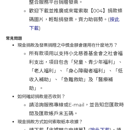
整合服務平台捐贈發票。
歡迎下載並推廣或來電索取【004】捐款條
碼圖片，輕鬆捐發票，齊力助弱勢。(
按此
下載
)
常見問題
現金捐款及發票捐贈之中獎金額會運用在什麼地方？
所有款項用以支持小北慈善基金會之社會福
利支出，項目包含「兒童、青少年福利」、
「老人福利」、「身心障礙者福利」、「低
收入補助」、「急難救助」及「醫療補
助」。
如何確認捐款是否收到？
請洽詢服務專線或E-mail，並告知您匯款時
間及匯款帳戶末五碼。
現金捐款方式如何索取紙本收據？