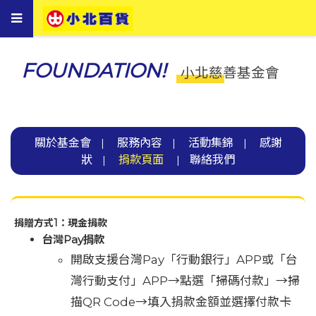
Toggle
navigation
FOUNDATION!
小北慈善基金會
關於基金會
服務內容
活動集錦
感謝
|
|
|
狀
捐款頁面
聯絡我們
|
|
捐贈方式1：現金捐款
台灣Pay捐款
開啟支援台灣Pay「行動銀行」APP或「台
灣行動支付」APP→點選「掃碼付款」→掃
描QR Code→填入捐款金額並選擇付款卡