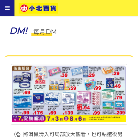
Toggle
navigation
DM!
每月DM
（
將滑鼠滑入可局部放大觀看，也可點選後另