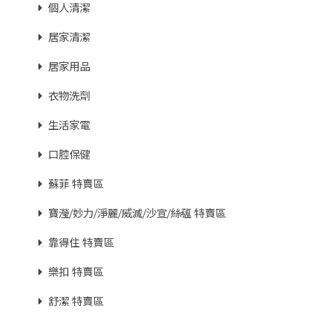
個人清潔
居家清潔
居家用品
衣物洗劑
生活家電
口腔保健
蘇菲 特賣區
寶瀅/妙力/淨麗/威滅/沙宣/絲蘊 特賣區
靠得住 特賣區
樂扣 特賣區
舒潔 特賣區