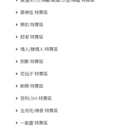
寶瀅/妙力/淨麗/威滅/沙宣/絲蘊 特賣區
靠得住 特賣區
樂扣 特賣區
舒潔 特賣區
情人/臻情人 特賣區
耐斯 特賣區
花仙子 特賣區
刷樂 特賣區
百利/3M 特賣區
五月花/得意 特賣區
一匙靈 特賣區