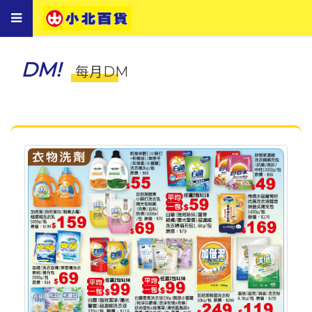
Toggle
navigation
DM!
每月DM