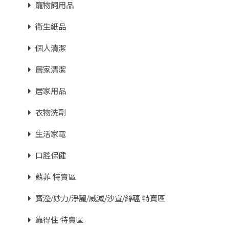
寵物飼用品
衛生紙品
個人清潔
居家清潔
居家用品
衣物洗劑
生活家電
口腔保健
蘇菲 特賣區
寶瀅/妙力/淨麗/威滅/沙宣/絲蘊 特賣區
靠得住 特賣區