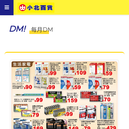
Toggle
navigation
DM!
每月DM