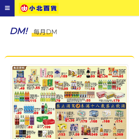
Toggle
navigation
DM!
每月DM