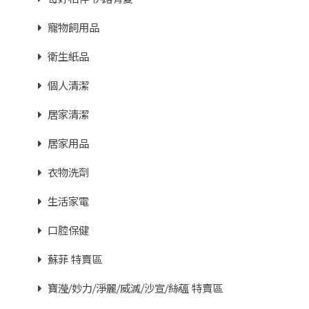
寵物飼用品
衛生紙品
個人清潔
居家清潔
居家用品
衣物洗劑
生活家電
口腔保健
蘇菲 特賣區
寶瀅/妙力/淨麗/威滅/沙宣/絲蘊 特賣區