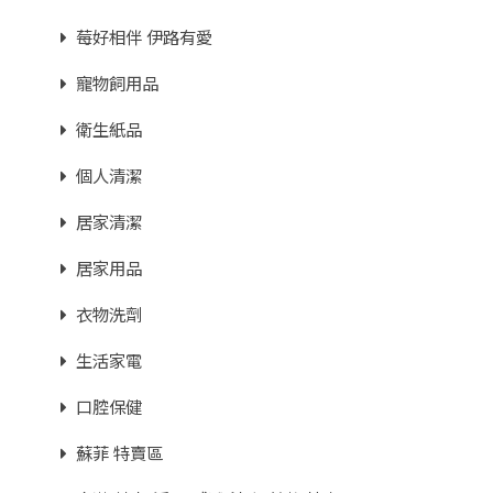
莓好相伴 伊路有愛
寵物飼用品
衛生紙品
個人清潔
居家清潔
居家用品
衣物洗劑
生活家電
口腔保健
蘇菲 特賣區