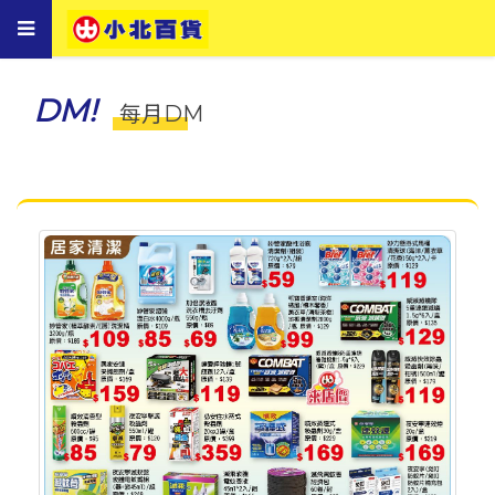
Toggle
navigation
DM!
每月DM