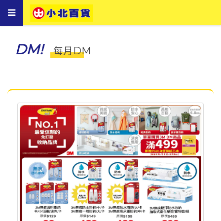
Toggle
navigation
DM!
每月DM