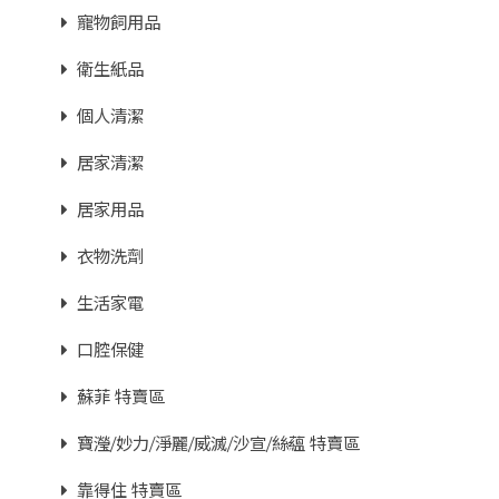
寵物飼用品
衛生紙品
個人清潔
居家清潔
居家用品
衣物洗劑
生活家電
口腔保健
蘇菲 特賣區
寶瀅/妙力/淨麗/威滅/沙宣/絲蘊 特賣區
靠得住 特賣區