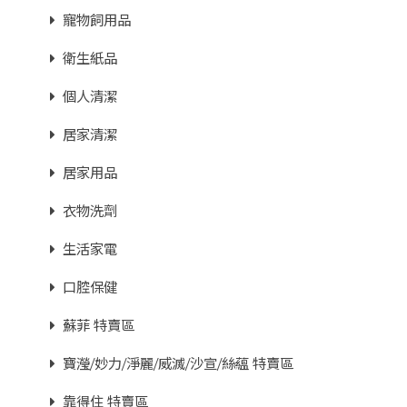
寵物飼用品
衛生紙品
個人清潔
居家清潔
居家用品
衣物洗劑
生活家電
口腔保健
蘇菲 特賣區
寶瀅/妙力/淨麗/威滅/沙宣/絲蘊 特賣區
靠得住 特賣區