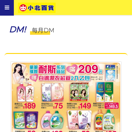
Toggle
navigation
DM!
每月DM